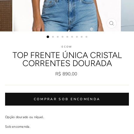
FECHAR
(ESC)
ECOW
TOP FRENTE ÚNICA CRISTAL
CORRENTES DOURADA
Preço
R$ 890,00
normal
COMPRAR SOB ENCOMENDA
Opção dourado ou níquel.
Sob encomenda.